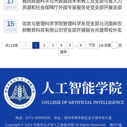
17
我院数据科学与大数据技术系教工党支部与省人力
资源和社会保障厅外国专家服务处党支部开展支部
2024.05
共建活动
15
信息与管理科学学院管理科学系党支部与河南新农
邦教育科技有限公司党支部开展联合共建暨校外实
2024.05
习实践基地揭牌仪式
...
上页
1
2
3
4
5
8
下页
共118条
1/8
到第
页
跳转
电话：0371-56990030
地址：郑州市郑东新区龙子湖平安大道
Copyright © 2024 河南农业大学人工智能学院 All Rights Reserved. 豫ICP备